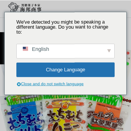
We've detected you might be speaking a
商品一覧
むちむちシリーズ6種類セット
different language. Do you want to change
to:
むちむち
English
Change Language
Close and do not switch language