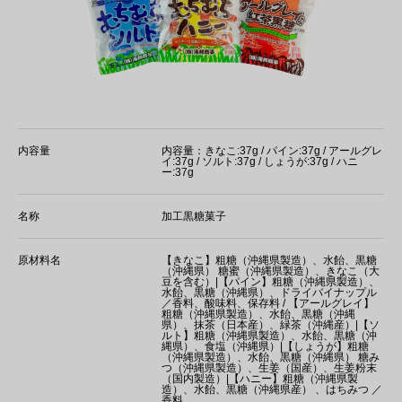
内容量
内容量：きなこ:37g / パイン:37g / アールグレ
イ:37g / ソルト:37g / しょうが:37g / ハニ
ー:37g
名称
加工黒糖菓子
原材料名
【きなこ】粗糖（沖縄県製造）、水飴、黒糖
（沖縄県） 糖蜜（沖縄県製造）、きなこ（大
豆を含む）|【パイン】粗糖（沖縄県製造）、
水飴、黒糖（沖縄県）、ドライバイナップル
／香料、酸味料、保存料 / 【アールグレイ】
粗糖（沖縄県製造）、水飴、黒糖（沖縄
県）、抹茶（日本産）、緑茶（沖縄産）|【ソ
ルト】粗糖（沖縄県製造）、水飴、黒糖（沖
縄県）、食塩（沖縄県）|【しょうが】粗糖
（沖縄県製造）、水飴、黒糖（沖縄県） 糖み
つ（沖縄県製造）、生姜（国産）、生姜粉末
（国内製造）|【ハニー】粗糖（沖縄県製
造）、水飴、黒糖（沖縄県産） 、はちみつ ／
香料