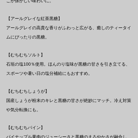
こか懐かしい味わいに。
【アールグレイな紅茶黒糖】
アールグレイの高貴な香りがふわっと広がる、癒しのティータイ
ムにぴったりの黒糖。
【むちむちソルト】
石垣の塩100％使用。ほんのり塩味が黒糖の甘さを引き立てる、
スポーツや暑い日の塩分補給にもおすすめ。
【むちむちしょうが】
国産しょうが粉末のキレと黒糖の甘さが絶妙にマッチ。冷え対策
や気分転換にも。
【むちむちパイン】
パイナップル果肉のジューシーさと黒糖のまろやかさが融合し