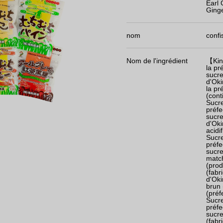
Earl 
Ginge
nom
confi
Nom de l'ingrédient
【Kin
la pr
sucre
d'Oki
la pr
(cont
Sucre
préfe
sucre
d'Ok
acidi
Sucre
préfe
sucre
match
(prod
(fabr
d'Oki
brun 
(préf
Sucre
préfe
sucre
(fabr