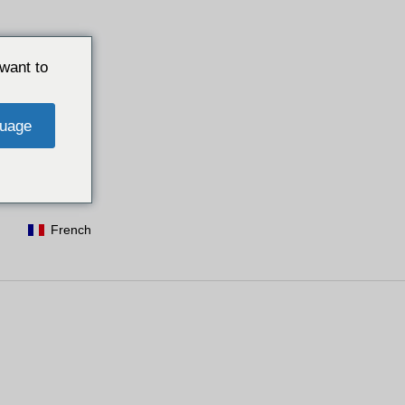
want to
uage
French