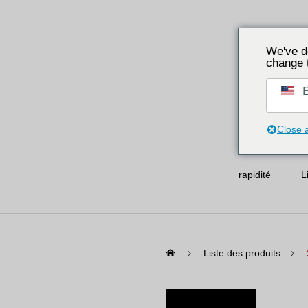
We've d
change 
E
Close 
rapidité
L
Liste des produits