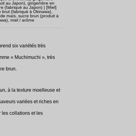
uit au Japon), gingembre en
e (fabriqué au Japon) | [Miel]
 brut (fabriqué à Okinawa),
 de maïs, sucre brun (produit à
wa), miel / arôme
end six variétés très
amme « Muchimuchi », très
re brun.
un, à la texture moelleuse et
aveurs variées et riches en
 les collations et les