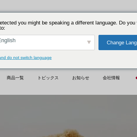
etected you might be speaking a different language. Do you 
to:
nglish
Change Lang
and do not switch language
商品一覧
トピックス
お知らせ
会社情報