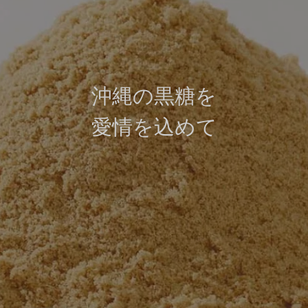
沖
縄
の
黒
糖
を
愛
情
を
込
め
て