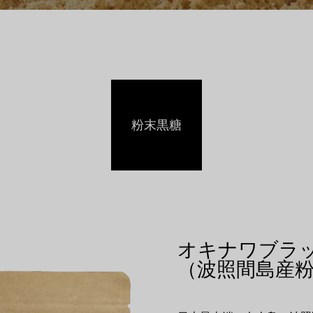
粉末黒糖
オキナワブラ
（波照間島産