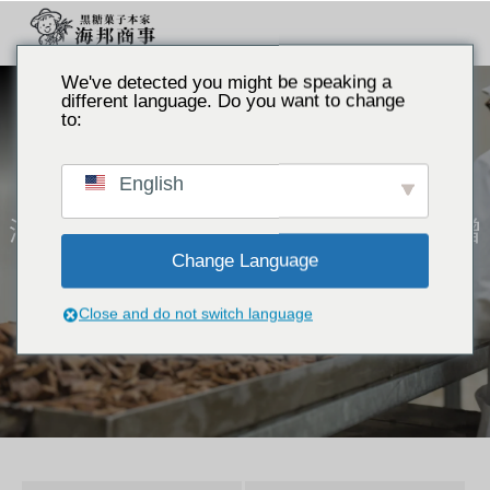
We've detected you might be speaking a
different language. Do you want to change
to:
主题
English
海
邦
商
事
起来
い
空间
表示渴望、喜欢、憎
Change Language
恨等的对象。
伝
え
る
Close and do not switch language