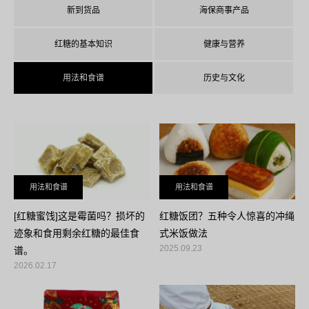
新到货品
海保商事产品
红糖的基本知识
健康与营养
用法和食谱
历史与文化
用法和食谱
用法和食谱
[红糖蜜饯]这是霉菌吗？损坏的
红糖饭团？五种令人惊喜的冲绳
迹象和食用剩余红糖的最佳食
式米饭做法
2025.09.23
谱。
2026.02.17