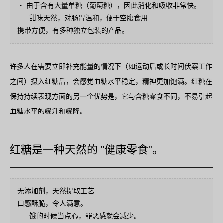
・ 由于含有大量单糖（葡萄糖），因此消化和吸收非常快。
......甜味天然，对肠胃温和，便于空腹食用
携带方便，有多种独立包装的产品。
许多人在需要立即补充能量的情况下（如运动后或长时间伏案工作
之间）摄入红糖后，会感觉血糖水平稳定，精神更加饱满。红糖在
保持持续表现方面的另一个优势是，它与含糖零食不同，不易引起
血糖水平的骤升和骤降。
红糖是一种天然的 "健康零食"。
无添加剂，天然提取工艺
口感酥脆，令人满意。
......饿的时候当点心，罪恶感就会减少。