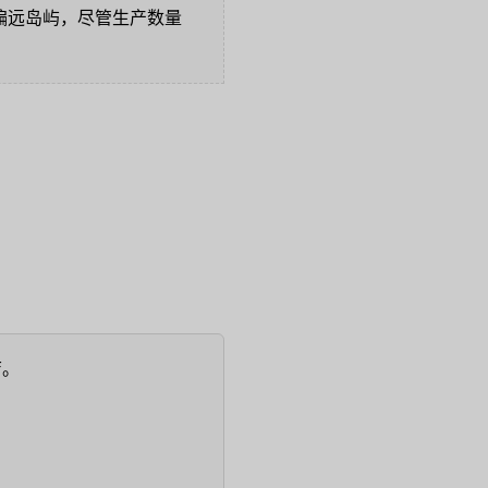
的偏远岛屿，尽管生产数量
店。