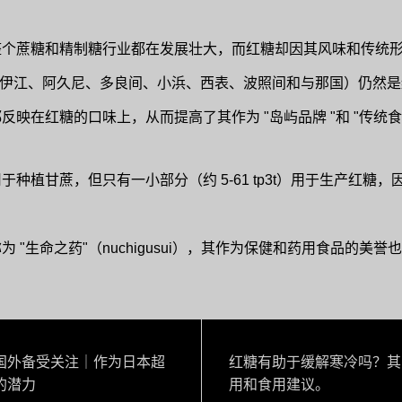
整个蔗糖和精制糖行业都在发展壮大，而红糖却因其风味和传统
、伊江、阿久尼、多良间、小浜、西表、波照间和与那国）仍然
映在红糖的口味上，从而提高了其作为 "岛屿品牌 "和 "传统食
种植甘蔗，但只有一小部分（约 5-61 tp3t）用于生产红糖
 "生命之药"（nuchigusui），其作为保健和药用食品的美
国外备受关注｜作为日本超
红糖有助于缓解寒冷吗？其
的潜力
用和食用建议。