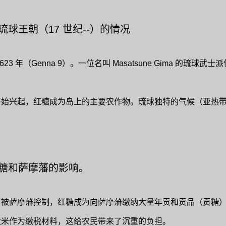
球王朝（17 世纪--）的情况
3 年（Genna 9）。一位名叫 Masatsune Gima 的琉
开始兴起，红糖成为岛上的主要农作物。琉球独特的气候（亚热
糖和萨摩藩的影响。
被萨摩藩控制，红糖成为向萨摩藩缴纳大量年贡和贡品（贡糖）的
大米作为缴税材料，这给农民带来了沉重的负担。