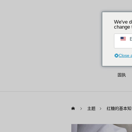
We've d
change 
E
Close 
固执
主题
红糖的基本知