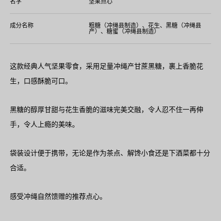
名字
坚果点心
成分名称
粗糖（冲绳县制造）、花生、黑糖（冲绳县
产）、糖蜜（冲绳县制造）
这款经典人气坚果零食，采用足量冲绳产甘蔗黑糖，裹上香脆花
生，口感酥脆可口。
黑糖的醇厚甘甜与花生香脆的滋味完美交融，令人忍不住一再伸
手，令人上瘾的美味。
袋装设计便于携带，无论是作为茶点、解馋小食还是下酒菜都十分
合适。
感受冲绳自然馈赠的推荐点心。