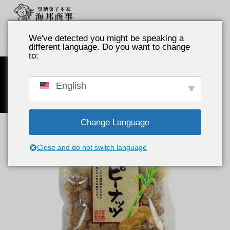
We've detected you might be speaking a
产品列表
黑糖花生（袋装140克）
different language. Do you want to change
to:
普通红糖
English
Change Language
Close and do not switch language