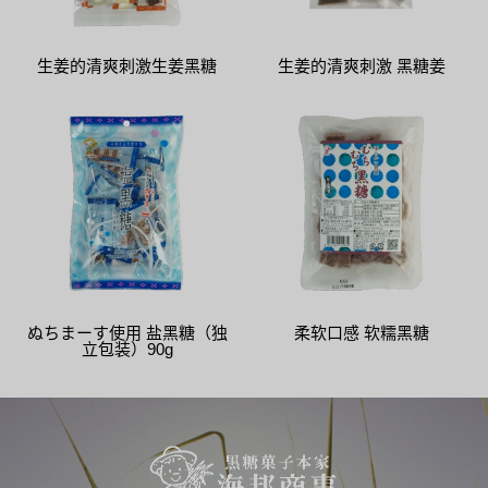
生姜的清爽刺激生姜黑糖
生姜的清爽刺激 黑糖姜
ぬちまーす使用 盐黑糖（独
柔软口感 软糯黑糖
立包装）90g