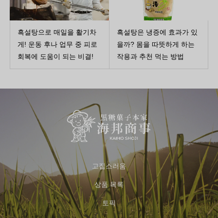
흑설탕으로 매일을 활기차
흑설탕은 냉증에 효과가 있
게! 운동 후나 업무 중 피로
을까? 몸을 따뜻하게 하는
회복에 도움이 되는 비결!
작용과 추천 먹는 방법
고집스러움
상품 목록
토픽