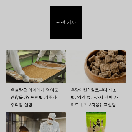
관련 기사
흑설탕은 아이에게 먹여도
흑당이란? 원료부터 제조
괜찮을까? 연령별 기준과
법, 영양 효과까지 완벽 가
주의점 설명
이드【초보자용】흑설탕의
모든 것