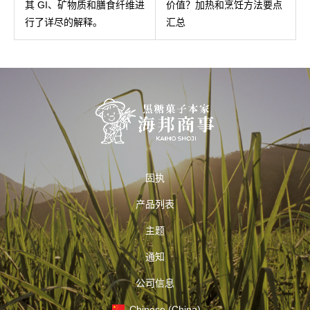
其 GI、矿物质和膳食纤维进
价值？加热和烹饪方法要点
行了详尽的解释。
汇总
固执
产品列表
主题
通知
公司信息
Chinese (China)