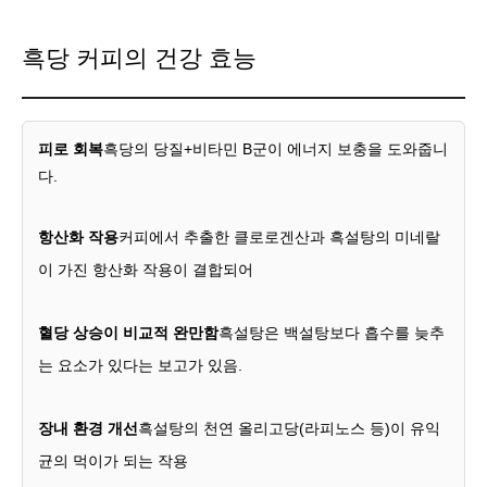
흑당 커피의 건강 효능
피로 회복
흑당의 당질+비타민 B군이 에너지 보충을 도와줍니
다.
항산화 작용
커피에서 추출한 클로로겐산과 흑설탕의 미네랄
이 가진 항산화 작용이 결합되어
혈당 상승이 비교적 완만함
흑설탕은 백설탕보다 흡수를 늦추
는 요소가 있다는 보고가 있음.
장내 환경 개선
흑설탕의 천연 올리고당(라피노스 등)이 유익
균의 먹이가 되는 작용