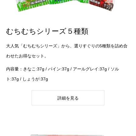
むちむちシリーズ５種類
大人気「むちむちシリーズ」から、選りすぐりの5種類を詰め合
わせたお得なセット。
内容量：きなこ:37g / パイン:37g / アールグレイ:37g / ソル
ト:37g / しょうが:37g
詳細を見る