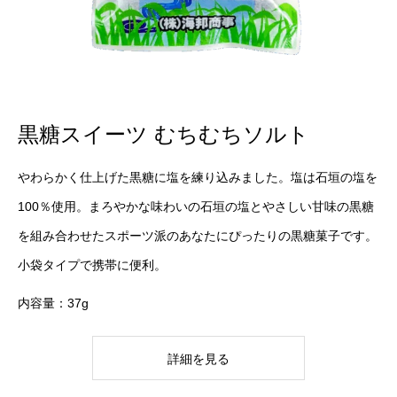
黒糖スイーツ むちむちソルト
やわらかく仕上げた黒糖に塩を練り込みました。塩は石垣の塩を
100％使用。まろやかな味わいの石垣の塩とやさしい甘味の黒糖
を組み合わせたスポーツ派のあなたにぴったりの黒糖菓子です。
小袋タイプで携帯に便利。
内容量：37g
詳細を見る