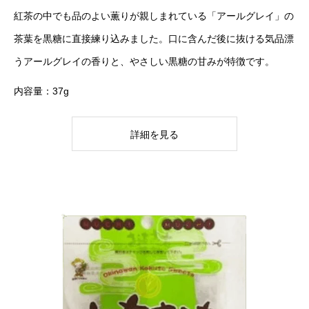
紅茶の中でも品のよい薫りが親しまれている「アールグレイ」の
茶葉を黒糖に直接練り込みました。口に含んだ後に抜ける気品漂
うアールグレイの香りと、やさしい黒糖の甘みが特徴です。
内容量：37g
詳細を見る