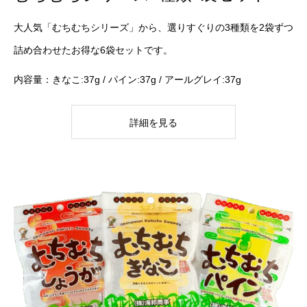
大人気「むちむちシリーズ」から、選りすぐりの3種類を2袋ずつ
詰め合わせたお得な6袋セットです。
内容量：きなこ:37g / パイン:37g / アールグレイ:37g
詳細を見る