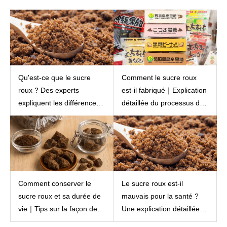
connexes.
Qu'est-ce que le sucre
Comment le sucre roux
roux ? Des experts
est-il fabriqué｜Explication
expliquent les différences
détaillée du processus de
avec le sucre blanc et ses
production : pressage,
bienfaits pour la santé.
chauffage, filtrage et
moulage.
Comment conserver le
Le sucre roux est-il
sucre roux et sa durée de
mauvais pour la santé ?
vie｜Tips sur la façon de
Une explication détaillée
prolonger son goût.
des risques et des