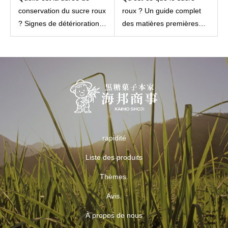
conservation du sucre roux
roux ? Un guide complet
? Signes de détérioration
des matières premières
dans différentes conditions
aux méthodes de
de stockage.
production et aux
avantages nutritionnels
[pour les débutants].
rapidité
Liste des produits
Thèmes.
Avis.
À propos de nous