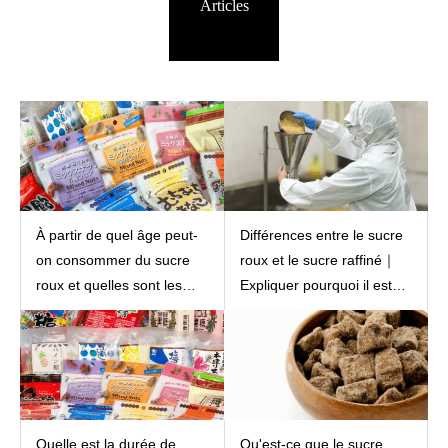
Articles
connexes.
À partir de quel âge peut-
Différences entre le sucre
on consommer du sucre
roux et le sucre raffiné｜
roux et quelles sont les
Expliquer pourquoi il est
quantités et les
plus sucré pour
précautions à prendre en
l'organisme.
fonction des enfants et des
personnes âgées ?
Quelle est la durée de
Qu'est-ce que le sucre